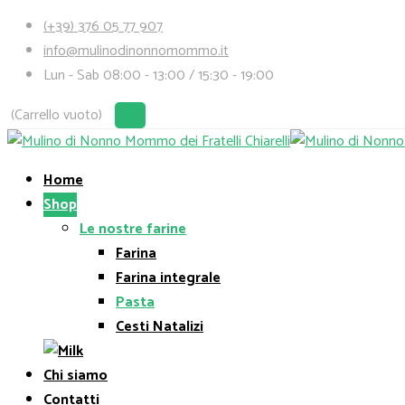
(+39) 376 05 77 907
info@mulinodinonnomommo.it
Lun - Sab 08:00 - 13:00 / 15:30 - 19:00
(Carrello vuoto)
Home
Shop
Le nostre farine
Farina
Farina integrale
Pasta
Cesti Natalizi
Chi siamo
Contatti