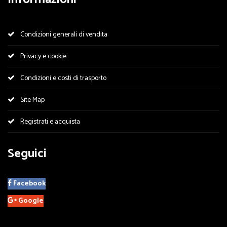
Condizioni generali di vendita
Privacy e cookie
Condizioni e costi di trasporto
Site Map
Registrati e acquista
Seguici
Facebook
Google
Utilizziamo i cookie sul nostro sito Web. Alcuni di essi sono essenziali per il
funzionamento del sito, mentre altri ci aiutano a migliorare questo sito e